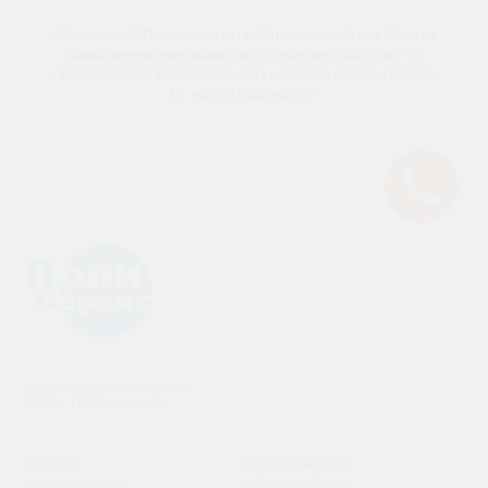
«С компанией Полисервис мы работаем около 5 лет. Один из
самых интересных моментов, что компания работает от
производителя. Всегда товар есть на складе в нашем городе,
т.е. нам не надо ждать.»
© 2020 ООО«Полисервис»
ОГРН: 1155543030389
ОМСК
НОВОСИБИРСК
склад-магазин
склад-магазин