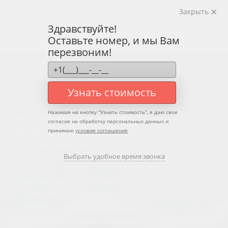
Закрыть
Здравствуйте!
Оставьте номер, и мы Вам
перезвоним!
Узнать стоимость
Нажимая на кнопку "
Узнать стоимость
", я даю свое
МОНОЛИТНЫЙ КРОВЕЛЬНЫЙ
согласие на обработку персональных данных и
ПРОФИЛИРОВАННЫЙ
принимаю
условия соглашения
ПОЛИКАРБОНАТ
С ДОСТАВКОЙ В ДЕНЬ ЗАКАЗА
Выбрать удобное время звонка
Листы длиной 2 и 6 метров в наличии
Толщина 0,8 и 1,3 мм
Цветовая гамма в наличии
Прямые поставки с завода