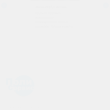
Экспо-2017, г. Астана
Крупная поставка
монолитного
поликарбоната особых
размеров, толщин и цвета.
© 2020 ООО«Полисервис»