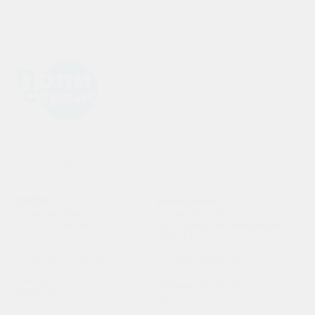
© 2020 ООО«Полисервис»
ОГРН: 1155543030389
ОМСК
НОВОСИБИРСК
склад-магазин
склад-магазин
ул. 3-й Разъезд 41Б
ул. Сибиряков-Гвардейцев
49Б к13
+7 (3812) 27 38 38
+7 (383) 285 96 06
manager10spksibiri
manager10spksibiri
@mail.ru
@mail.ru