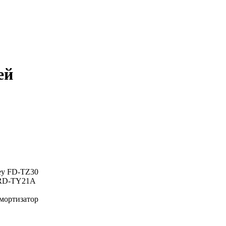
ей
y FD-TZ30
RD-TY21A
мортизатор