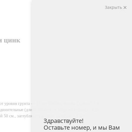
Закрыть
и цинк
т уровня грунта — 17 см. Боковая планка (длина 2,0 м.
оединительные (длина зависит от ширины грядки) - 4 шт.
50 см., заглубляются в грунт на 30 см. - 2 шт
Здравствуйте!
Оставьте номер, и мы Вам