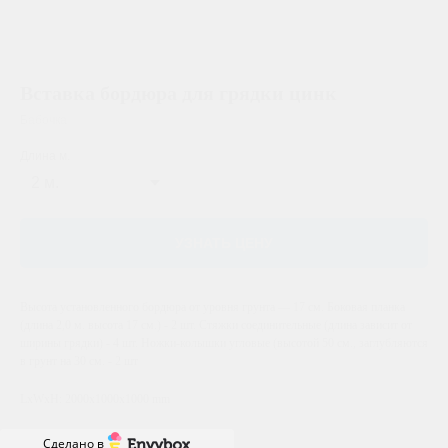
Вставка бордюра для грядки цинк
Бабочка
Длина м.
УЗНАТЬ ЦЕНУ
Высота установленного бордюра от уровня грунта — 17 см. Боковая планка
(длина 2,0 м. высота 17 см.) - 2 шт. Стяжки соединительные (длина зависит от
ширины грядки) - 4 шт. Ножки-колышки угловые (высотой 50 см., заглубляются
в грунт на 30 см. - 2 шт
LxWxH: 2000x1000x1000 mm
Сделано в