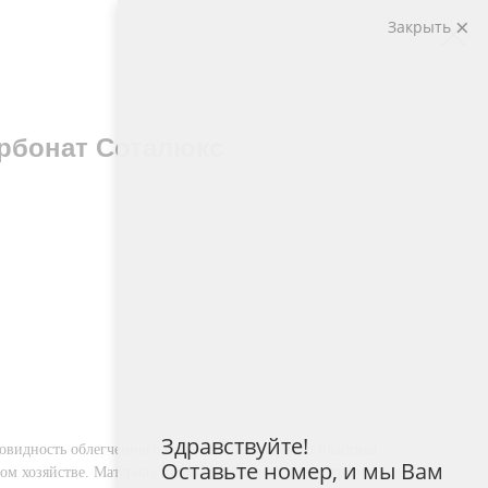
Закрыть
рбонат Соталюкс
Здравствуйте!
овидность облегченного сотового полимерного пластика
Оставьте номер, и мы Вам
ом хозяйстве. Материал применяют для обшивки кровли