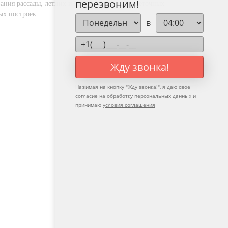
перезвоним!
ания рассады, летних и сезонных теплиц, цветочных
ых построек.
в
Жду звонка!
Нажимая на кнопку "
Жду звонка!
", я даю свое
согласие на обработку персональных данных и
принимаю
условия соглашения