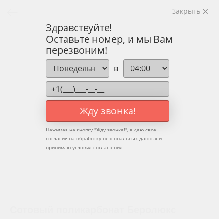
Закрыть
Здравствуйте!
Оставьте номер, и мы Вам
перезвоним!
в
Жду звонка!
Нажимая на кнопку "
Жду звонка!
", я даю свое
согласие на обработку персональных данных и
принимаю
условия соглашения
Сотовый поликарбонат Беролюкс