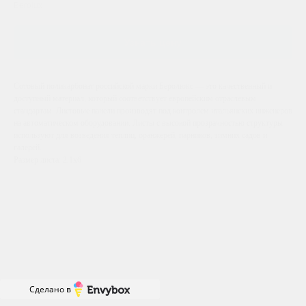
Berolux
Узнать цену
Сотовый поликарбонат российской марки Беролюкс — это качественный и
доступный материал, который соответствует европейским отраслевым
стандартам. Листовые панели производят под контролем итальянских инженеров
на автоматическом оборудовании. Листы с высокой прозрачностью структуры
используют для возведения теплиц, оранжерей, парников, зимних садов и
галерей.
Размер листа: 2.1х6
Сделано в