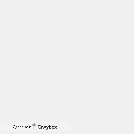
Sotalux
Узнать цену
Сотовый поликарбонат Соталюкс — это качественный строительный материал,
который изготовлен из немецкого сырья фирмы Bayer на итальянском
оборудовании марки Union. Соответствие отраслевым стандартам надежности и
экологичности гарантировано авторитетным производителем «Юг-Сервис».
Цена указана за лист толщиной 4мм
Размер листа: 2.1х6
Сделано в