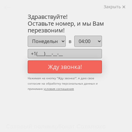
Закрыть
Здравствуйте!
Оставьте номер, и мы Вам
перезвоним!
в
Жду звонка!
Нажимая на кнопку "
Жду звонка!
", я даю свое
согласие на обработку персональных данных и
принимаю
условия соглашения
Сотовый поликарбонат Соталюкс