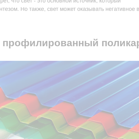
рет, что свет - это основной источник, который
тезом. Но также, свет может оказывать негативное 
е профилированный полика