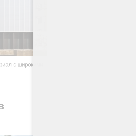
ериал с широкими
в