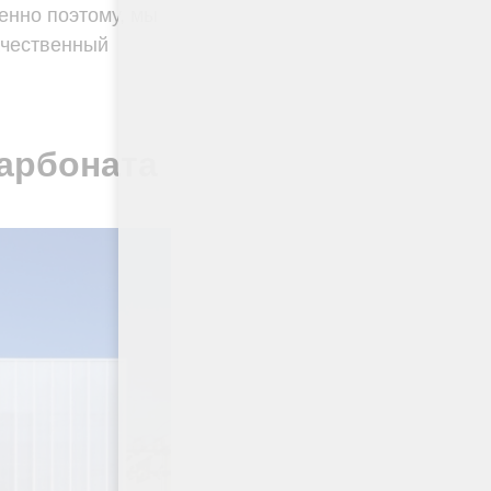
енно поэтому, мы
ачественный
арбоната