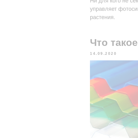
Ни для кого не сек
управляет фотосин
растения.
Что тако
14.09.2020